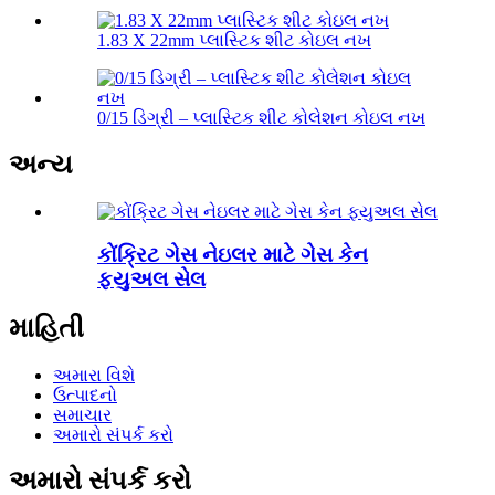
1.83 X 22mm પ્લાસ્ટિક શીટ કોઇલ નખ
0/15 ડિગ્રી – પ્લાસ્ટિક શીટ કોલેશન કોઇલ નખ
અન્ય
કોંક્રિટ ગેસ નેઇલર માટે ગેસ કેન
ફ્યુઅલ સેલ
માહિતી
અમારા વિશે
ઉત્પાદનો
સમાચાર
અમારો સંપર્ક કરો
અમારો સંપર્ક કરો