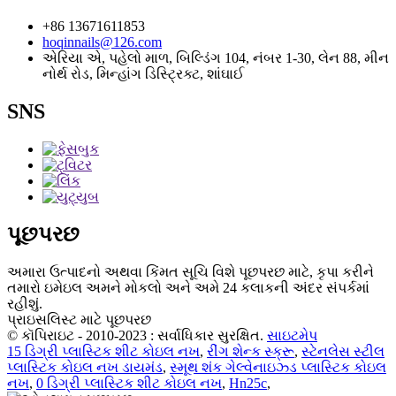
+86 13671611853
hoqinnails@126.com
એરિયા એ, પહેલો માળ, બિલ્ડિંગ 104, નંબર 1-30, લેન 88, મીન
નોર્થ રોડ, મિન્હાંગ ડિસ્ટ્રિક્ટ, શાંઘાઈ
SNS
પૂછપરછ
અમારા ઉત્પાદનો અથવા કિંમત સૂચિ વિશે પૂછપરછ માટે, કૃપા કરીને
તમારો ઇમેઇલ અમને મોકલો અને અમે 24 કલાકની અંદર સંપર્કમાં
રહીશું.
પ્રાઇસલિસ્ટ માટે પૂછપરછ
© કૉપિરાઇટ - 2010-2023 : સર્વાધિકાર સુરક્ષિત.
સાઇટમેપ
15 ડિગ્રી પ્લાસ્ટિક શીટ કોઇલ નખ
,
રીંગ શેન્ક સ્ક્રૂ
,
સ્ટેનલેસ સ્ટીલ
પ્લાસ્ટિક કોઇલ નખ ડાયમંડ
,
સ્મૂથ શંક ગેલ્વેનાઇઝ્ડ પ્લાસ્ટિક કોઇલ
નખ
,
0 ડિગ્રી પ્લાસ્ટિક શીટ કોઇલ નખ
,
Hn25c
,