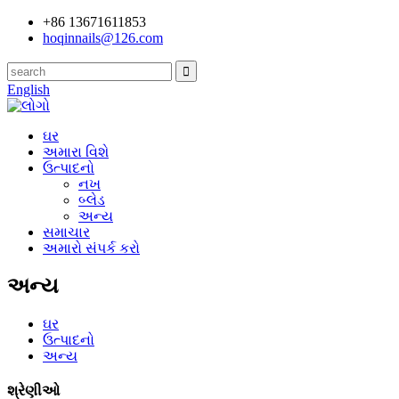
+86 13671611853
hoqinnails@126.com
English
ઘર
અમારા વિશે
ઉત્પાદનો
નખ
બ્લેડ
અન્ય
સમાચાર
અમારો સંપર્ક કરો
અન્ય
ઘર
ઉત્પાદનો
અન્ય
શ્રેણીઓ