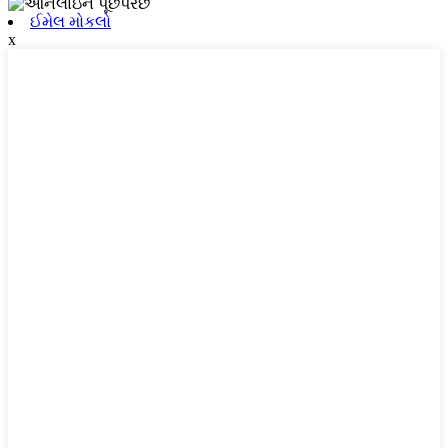
ઈમેલ મોકલો
x