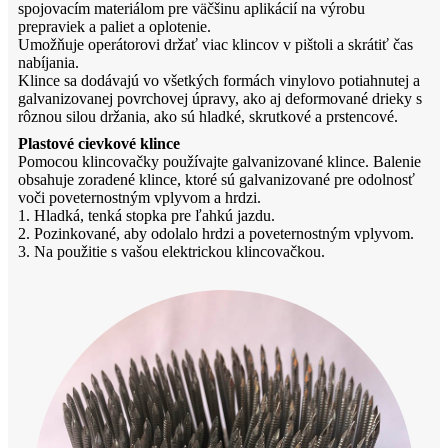
spojovacím materiálom pre väčšinu aplikácií na výrobu
prepraviek a paliet a oplotenie.
Umožňuje operátorovi držať viac klincov v pištoli a skrátiť čas
nabíjania.
Klince sa dodávajú vo všetkých formách vinylovo potiahnutej a
galvanizovanej povrchovej úpravy, ako aj deformované drieky s
rôznou silou držania, ako sú hladké, skrutkové a prstencové.
Plastové cievkové klince
Pomocou klincovačky používajte galvanizované klince. Balenie
obsahuje zoradené klince, ktoré sú galvanizované pre odolnosť
voči poveternostným vplyvom a hrdzi.
1. Hladká, tenká stopka pre ľahkú jazdu.
2. Pozinkované, aby odolalo hrdzi a poveternostným vplyvom.
3. Na použitie s vašou elektrickou klincovačkou.