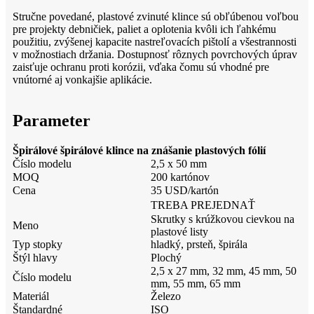
Stručne povedané, plastové zvinuté klince sú obľúbenou voľbou
pre projekty debničiek, paliet a oplotenia kvôli ich ľahkému
použitiu, zvýšenej kapacite nastreľovacích pištolí a všestrannosti
v možnostiach držania. Dostupnosť rôznych povrchových úprav
zaisťuje ochranu proti korózii, vďaka čomu sú vhodné pre
vnútorné aj vonkajšie aplikácie.
Parameter
Špirálové špirálové klince na znášanie plastových fólií
Číslo modelu
2,5 x 50 mm
MOQ
200 kartónov
Cena
35 USD/kartón
TREBA PREJEDNAŤ
Skrutky s krúžkovou cievkou na
Meno
plastové listy
Typ stopky
hladký, prsteň, špirála
Štýl hlavy
Plochý
2,5 x 27 mm, 32 mm, 45 mm, 50
Číslo modelu
mm, 55 mm, 65 mm
Materiál
Železo
Štandardné
ISO