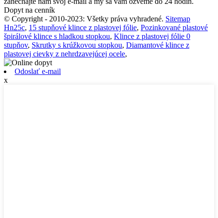
zanechajte nám svoj e-mail a my sa vám ozveme do 24 hodín.
Dopyt na cenník
© Copyright - 2010-2023: Všetky práva vyhradené.
Sitemap
Hn25c
,
15 stupňové klince z plastovej fólie
,
Pozinkované plastové
špirálové klince s hladkou stopkou
,
Klince z plastovej fólie 0
stupňov
,
Skrutky s krúžkovou stopkou
,
Diamantové klince z
plastovej cievky z nehrdzavejúcej ocele
,
Odoslať e-mail
x