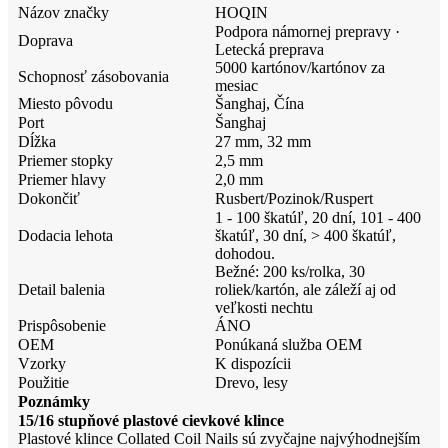
Názov značky
HOQIN
Podpora námornej prepravy ·
Doprava
Letecká preprava
5000 kartónov/kartónov za
Schopnosť zásobovania
mesiac
Miesto pôvodu
Šanghaj, Čína
Port
Šanghaj
Dĺžka
27 mm, 32 mm
Priemer stopky
2,5 mm
Priemer hlavy
2,0 mm
Dokončiť
Rusbert/Pozinok/Ruspert
1 - 100 škatúľ, 20 dní, 101 - 400
Dodacia lehota
škatúľ, 30 dní, > 400 škatúľ,
dohodou.
Bežné: 200 ks/rolka, 30
Detail balenia
roliek/kartón, ale záleží aj od
veľkosti nechtu
Prispôsobenie
ÁNO
OEM
Ponúkaná služba OEM
Vzorky
K dispozícii
Použitie
Drevo, lesy
Poznámky
15/16 stupňové plastové cievkové klince
Plastové klince Collated Coil Nails sú zvyčajne najvýhodnejším