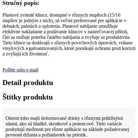
Stručný popis:
Plastové zvinuté klince, dostupné v rôznych stupňoch (15/16
stupňov je jedným z nich), sú veľmi preferované pre aplikácie v
debnách, paletách a oplotenia. Plastové nabíjanie umožňuje
efektívne nakladanie a podávanie klincov v nastreľovacej pištoli,
čím sa znižuje potreba častého nabíjania a zvyšuje sa produktivita.
Tieto klince sa dodávajú v rôznych povrchových úpravách, vrátane
vinylových a galvanizovaných, ktoré ponúkajú ochranu proti korózii
a zvyšujú ich životnosť.
Pošlite nám e-mail
Detail produktu
Štítky produktu
Okrem toho majú deformované drieky s rôznymi prídržnými
silami, ako sú hladké, skrutkové a prstencové. Tieto variácie
poskytujú možnosti pre rôzne aplikácie na základe požadovanej
pevnosti držania a požiadaviek na prienik.