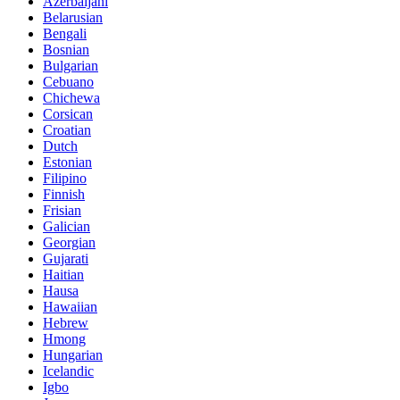
Azerbaijani
Belarusian
Bengali
Bosnian
Bulgarian
Cebuano
Chichewa
Corsican
Croatian
Dutch
Estonian
Filipino
Finnish
Frisian
Galician
Georgian
Gujarati
Haitian
Hausa
Hawaiian
Hebrew
Hmong
Hungarian
Icelandic
Igbo