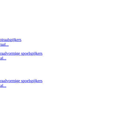
aal...
l...
l...