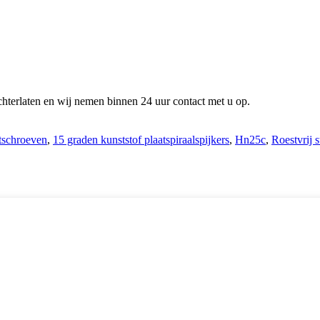
chterlaten en wij nemen binnen 24 uur contact met u op.
tschroeven
,
15 graden kunststof plaatspiraalspijkers
,
Hn25c
,
Roestvrij s