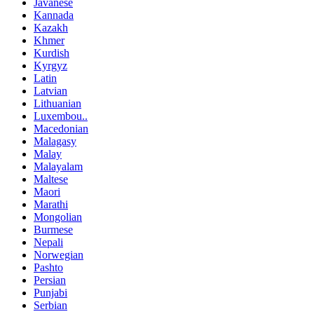
Javanese
Kannada
Kazakh
Khmer
Kurdish
Kyrgyz
Latin
Latvian
Lithuanian
Luxembou..
Macedonian
Malagasy
Malay
Malayalam
Maltese
Maori
Marathi
Mongolian
Burmese
Nepali
Norwegian
Pashto
Persian
Punjabi
Serbian