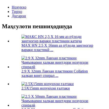
Нохунҳо
Тирҳо
Дигарон
Маҳсулоти пешниҳодшуда
MAX HN 2.5 X 16mm аз пӯлоди зангногир
варақи пластикӣ ...
2.9 X 32mm Лавҳаи пластикии Collation
ҳалқаи винт спирал ...
2.5X15mm нохунҳои ғалтаки