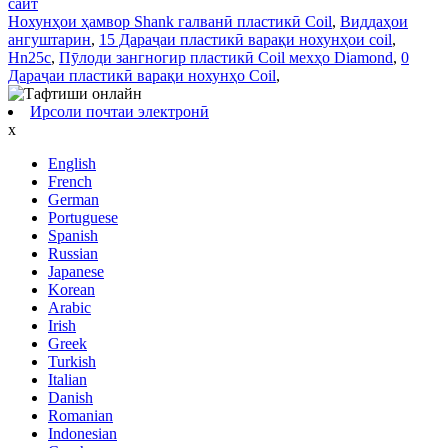
сайт
Нохунҳои ҳамвор Shank галванӣ пластикӣ Coil
,
Виддаҳои
ангуштарин
,
15 Дараҷаи пластикӣ варақи нохунҳои coil
,
Hn25c
,
Пӯлоди зангногир пластикӣ Coil мехҳо Diamond
,
0
Дараҷаи пластикӣ варақи нохунҳо Coil
,
Ирсоли почтаи электронӣ
x
English
French
German
Portuguese
Spanish
Russian
Japanese
Korean
Arabic
Irish
Greek
Turkish
Italian
Danish
Romanian
Indonesian