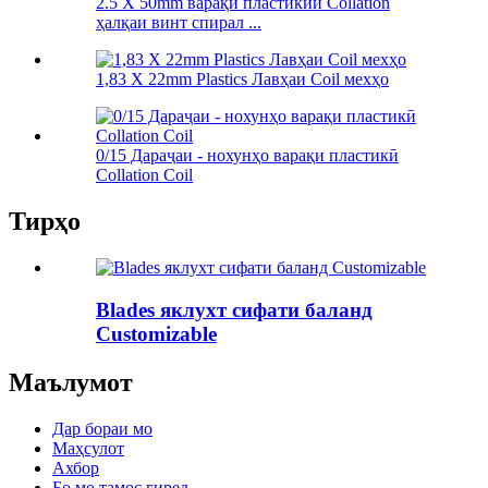
2.5 X 50mm варақи пластикии Collation
ҳалқаи винт спирал ...
1,83 X 22mm Plastics Лавҳаи Coil мехҳо
0/15 Дараҷаи - нохунҳо варақи пластикӣ
Collation Coil
Тирҳо
Blades яклухт сифати баланд
Customizable
Маълумот
Дар бораи мо
Маҳсулот
Ахбор
Бо мо тамос гиред