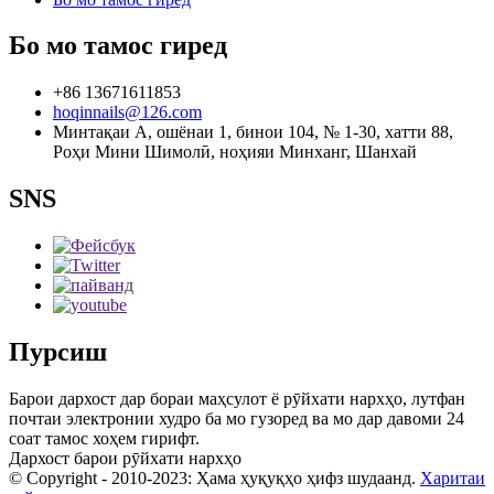
Бо мо тамос гиред
+86 13671611853
hoqinnails@126.com
Минтақаи А, ошёнаи 1, бинои 104, № 1-30, хатти 88,
Роҳи Мини Шимолӣ, ноҳияи Минханг, Шанхай
SNS
Пурсиш
Барои дархост дар бораи маҳсулот ё рӯйхати нархҳо, лутфан
почтаи электронии худро ба мо гузоред ва мо дар давоми 24
соат тамос хоҳем гирифт.
Дархост барои рӯйхати нархҳо
© Copyright - 2010-2023: Ҳама ҳуқуқҳо ҳифз шудаанд.
Харитаи