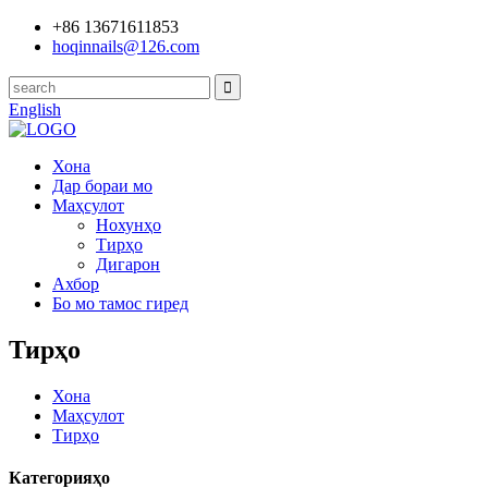
+86 13671611853
hoqinnails@126.com
English
Хона
Дар бораи мо
Маҳсулот
Нохунҳо
Тирҳо
Дигарон
Ахбор
Бо мо тамос гиред
Тирҳо
Хона
Маҳсулот
Тирҳо
Категорияҳо