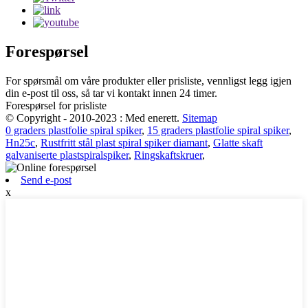
Forespørsel
For spørsmål om våre produkter eller prisliste, vennligst legg igjen
din e-post til oss, så tar vi kontakt innen 24 timer.
Forespørsel for prisliste
© Copyright - 2010-2023 : Med enerett.
Sitemap
0 graders plastfolie spiral spiker
,
15 graders plastfolie spiral spiker
,
Hn25c
,
Rustfritt stål plast spiral spiker diamant
,
Glatte skaft
galvaniserte plastspiralspiker
,
Ringskaftskruer
,
Send e-post
x