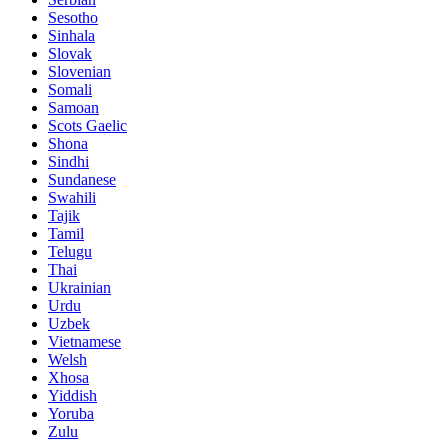
Sesotho
Sinhala
Slovak
Slovenian
Somali
Samoan
Scots Gaelic
Shona
Sindhi
Sundanese
Swahili
Tajik
Tamil
Telugu
Thai
Ukrainian
Urdu
Uzbek
Vietnamese
Welsh
Xhosa
Yiddish
Yoruba
Zulu