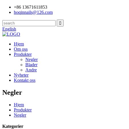
+86 13671611853
hoqinnails@126.com
English
Hjem
Om oss
Produkter
Negler
Blader
Andre
Nyheter
Kontakt oss
Negler
Hjem
Produkter
Negler
Kategorier