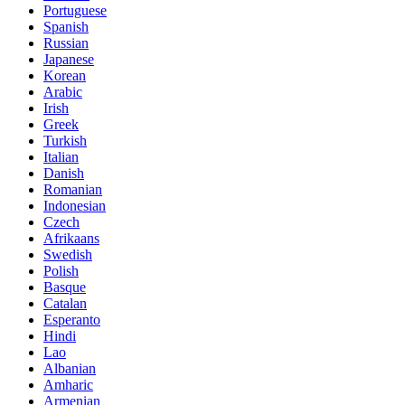
Portuguese
Spanish
Russian
Japanese
Korean
Arabic
Irish
Greek
Turkish
Italian
Danish
Romanian
Indonesian
Czech
Afrikaans
Swedish
Polish
Basque
Catalan
Esperanto
Hindi
Lao
Albanian
Amharic
Armenian