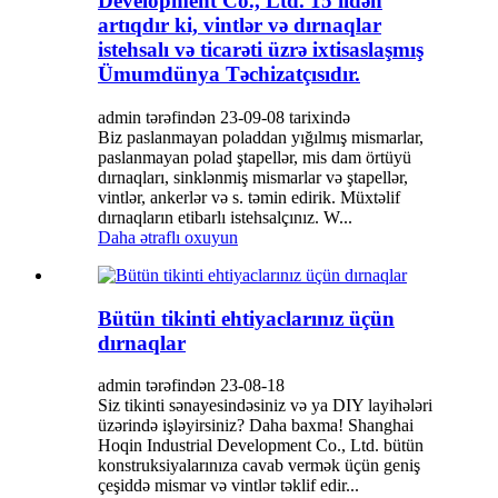
Development Co., Ltd. 15 ildən
artıqdır ki, vintlər və dırnaqlar
istehsalı və ticarəti üzrə ixtisaslaşmış
Ümumdünya Təchizatçısıdır.
admin tərəfindən 23-09-08 tarixində
Biz paslanmayan poladdan yığılmış mismarlar,
paslanmayan polad ştapellər, mis dam örtüyü
dırnaqları, sinklənmiş mismarlar və ştapellər,
vintlər, ankerlər və s. təmin edirik. Müxtəlif
dırnaqların etibarlı istehsalçınız. W...
Daha ətraflı oxuyun
Bütün tikinti ehtiyaclarınız üçün
dırnaqlar
admin tərəfindən 23-08-18
Siz tikinti sənayesindəsiniz və ya DIY layihələri
üzərində işləyirsiniz? Daha baxma! Shanghai
Hoqin Industrial Development Co., Ltd. bütün
konstruksiyalarınıza cavab vermək üçün geniş
çeşiddə mismar və vintlər təklif edir...