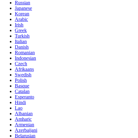
Russian
Japanese
Korean
Arabic
Irish
Greek
Turkish
Italian
Danish
Romanian
Indonesian
Czech
Afrikaans
Swedish
Polish
Basque
Catalan
Esperanto
Hindi
Lao
Albanian
Amharic
Armenian
Azerbaijani
Belarusian