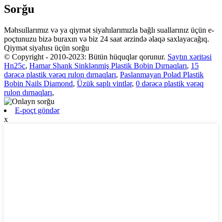
Sorğu
Məhsullarımız və ya qiymət siyahılarımızla bağlı suallarınız üçün e-
poçtunuzu bizə buraxın və biz 24 saat ərzində əlaqə saxlayacağıq.
Qiymət siyahısı üçün sorğu
© Copyright - 2010-2023: Bütün hüquqlar qorunur.
Saytın xəritəsi
Hn25c
,
Hamar Shank Sinklənmiş Plastik Bobin Dırnaqları
,
15
dərəcə plastik vərəq rulon dırnaqları
,
Paslanmayan Polad Plastik
Bobin Nails Diamond
,
Üzük saplı vintlər
,
0 dərəcə plastik vərəq
rulon dırnaqları
,
E-poçt göndər
x