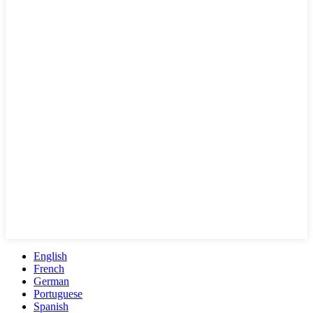
English
French
German
Portuguese
Spanish