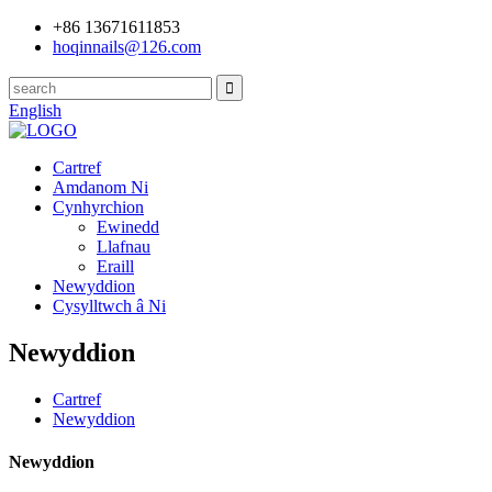
+86 13671611853
hoqinnails@126.com
English
Cartref
Amdanom Ni
Cynhyrchion
Ewinedd
Llafnau
Eraill
Newyddion
Cysylltwch â Ni
Newyddion
Cartref
Newyddion
Newyddion