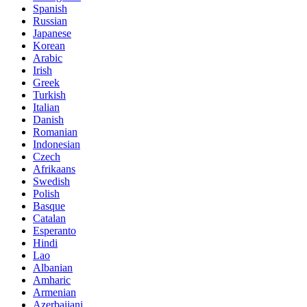
Spanish
Russian
Japanese
Korean
Arabic
Irish
Greek
Turkish
Italian
Danish
Romanian
Indonesian
Czech
Afrikaans
Swedish
Polish
Basque
Catalan
Esperanto
Hindi
Lao
Albanian
Amharic
Armenian
Azerbaijani