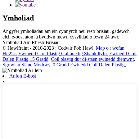
Ymholiad
Ar gyfer ymholiadau am ein cynnyrch neu restr brisiau, gadewch
eich e-bost atom a byddwn mewn cysylltiad o fewn 24 awr.
Ymholiad Am Rhestr Brisiau
© Hawlfraint - 2010-2023 : Cedwir Pob Hawl.
Map o'r wefan
Hn25c
,
Ewinedd Coil Plastig Galfanedig Shank llyfn
,
Ewinedd Coil
Dalen Plastig 15 Gradd
,
Coil plastig dur di-staen ewinedd diemwnt
,
Sgriwiau Sianc Modrwy
,
0 Gradd Ewinedd Coil Dalen Plastig
,
Anfon E-bost
x