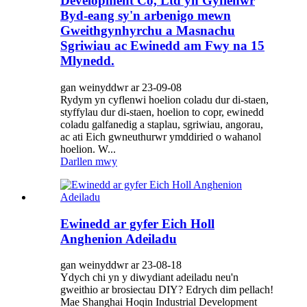
Development Co, Ltd yn Gyflenwr
Byd-eang sy'n arbenigo mewn
Gweithgynhyrchu a Masnachu
Sgriwiau ac Ewinedd am Fwy na 15
Mlynedd.
gan weinyddwr ar 23-09-08
Rydym yn cyflenwi hoelion coladu dur di-staen,
styffylau dur di-staen, hoelion to copr, ewinedd
coladu galfanedig a staplau, sgriwiau, angorau,
ac ati Eich gwneuthurwr ymddiried o wahanol
hoelion. W...
Darllen mwy
Ewinedd ar gyfer Eich Holl
Anghenion Adeiladu
gan weinyddwr ar 23-08-18
Ydych chi yn y diwydiant adeiladu neu'n
gweithio ar brosiectau DIY? Edrych dim pellach!
Mae Shanghai Hoqin Industrial Development