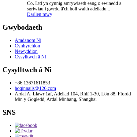
Co, Ltd yn cynnig amrywiaeth eang o ewinedd a
sgriwiau i gwrdd â'ch holl waith adeiladu...
Darllen mwy
Gwybodaeth
Amdanom Ni
Cynhyrchion
Newyddion
Cysylltwch â Ni
Cysylltwch â Ni
+86 13671611853
hoqinnails@126.com
Ardal A, Llawr 1af, Adeilad 104, Rhif 1-30, Lôn 88, Ffordd
Min y Gogledd, Ardal Minhang, Shanghai
SNS