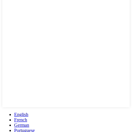
English
French
German
Portuguese