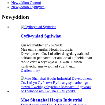
Newyddion Cwmni
Newyddion Cynnyrch
Newyddion
Cyflwyniad Sgriwiau
gan weinyddwr ar 23-09-08
Mae gan Shanghai Hoqin Industrial
Development Co, Ltd offer da gyda gwahanol
beiriannau pennawd oer aml-orsaf a pheiriannau
rholio edau a brynwyd o Taiwan. Gallwn
gynhyrchu amrywiol nad ydynt yn...
Darllen mwy
Mae Shanghai Hoqin Industrial